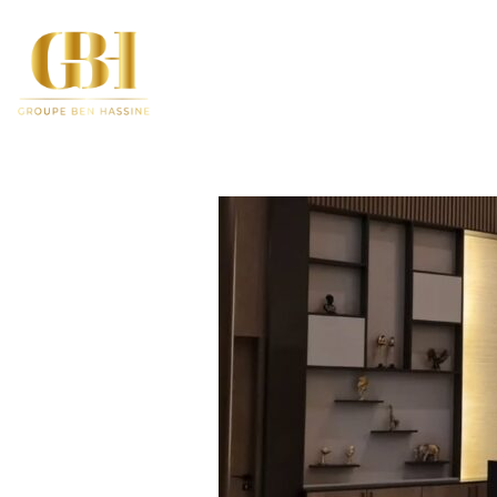
Home
About